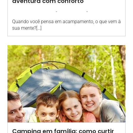
aventura com conforto
-
-
AGROSOLO
29 JULHO 2024
08:31
Quando você pensa em acampamento, o que vem à
sua mente?[…]
Camping em família: como curtir