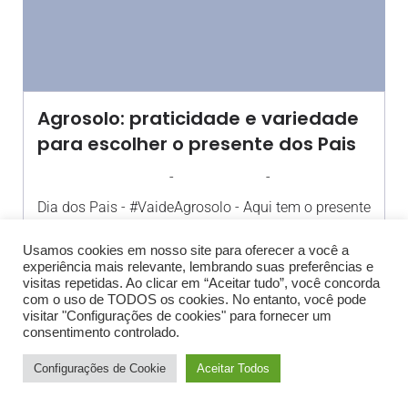
Agrosolo: praticidade e variedade
para escolher o presente dos Pais
-
-
AGROSOLO
4 AGOSTO 2017
10:45
Dia dos Pais - #VaideAgrosolo - Aqui tem o presente
para[…]
Usamos cookies em nosso site para oferecer a você a
experiência mais relevante, lembrando suas preferências e
visitas repetidas. Ao clicar em “Aceitar tudo”, você concorda
com o uso de TODOS os cookies. No entanto, você pode
visitar "Configurações de cookies" para fornecer um
consentimento controlado.
© 2026 Blog Agrosolo Bauru. Created with
using
Configurações de Cookie
Aceitar Todos
Kubio
WordPress and