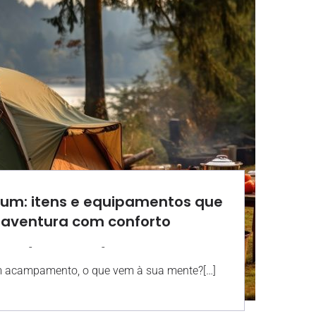
um: itens e equipamentos que
aventura com conforto
-
-
OSOLO
29 JULHO 2024
08:31
 acampamento, o que vem à sua mente?[…]