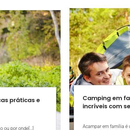
Camping em fam
cas práticas e
incríveis com s
AGR
08:06
Acampar em família é 
 ou por onde[…]