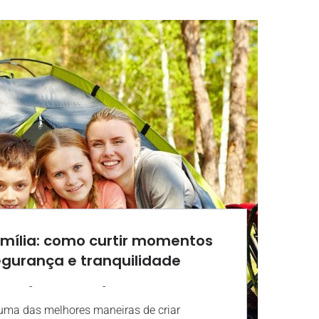
ília: como curtir momentos
egurança e tranquilidade
-
-
OSOLO
29 JULHO 2024
08:17
uma das melhores maneiras de criar