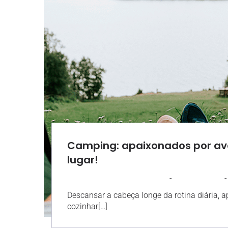
Camping: apaixonados por ave
lugar!
-
-
AGROSOLO
6 JANEIRO 2025
Descansar a cabeça longe da rotina diária, ap
cozinhar[…]