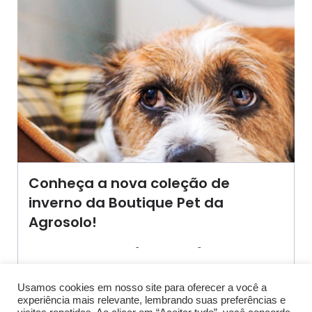
Conheça a nova coleção de
inverno da Boutique Pet da
Agrosolo!
-
-
AGROSOLO
5 MAIO 2020
16:09
Na boutique pet da Agrosolo você encontra
caminhas, casinhas, tocas, cobertores[…]
Usamos cookies em nosso site para oferecer a você a
experiência mais relevante, lembrando suas preferências e