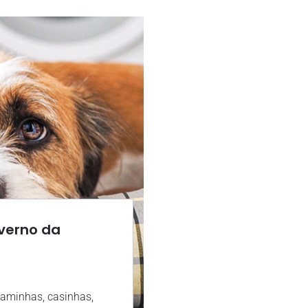
verno da
6:09
caminhas, casinhas,