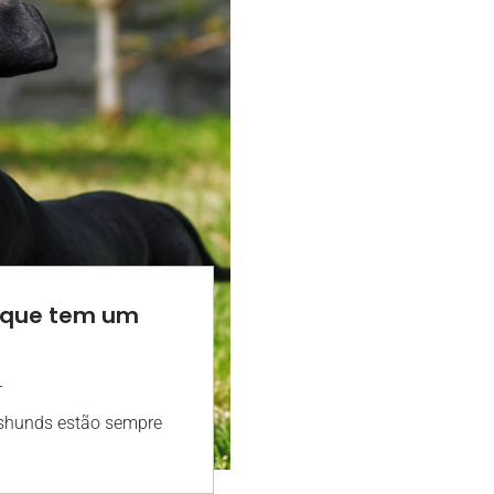
 que tem um
-
16:18
hshunds estão sempre