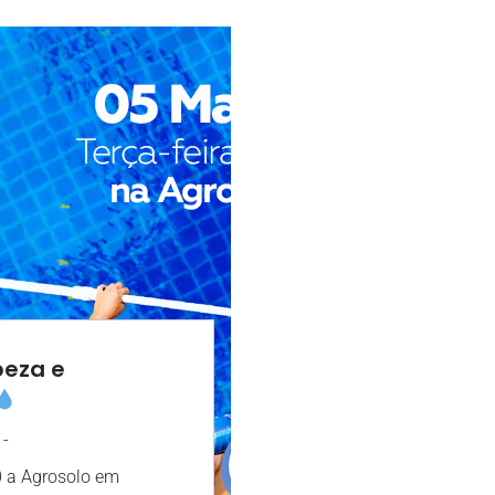
peza e
-
11:22
0 a Agrosolo em