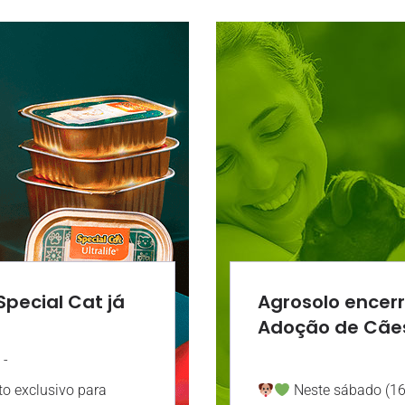
Special Cat já
Agrosolo encer
Adoção de Cães
-
12:24
AGRO
o exclusivo para
Neste sábado (16