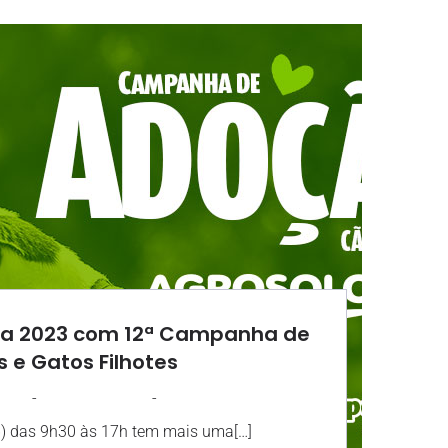
ra 2023 com 12ª Campanha de
 e Gatos Filhotes
-
-
SOLO
11 DEZEMBRO 2023
18:29
) das 9h30 às 17h tem mais uma[…]