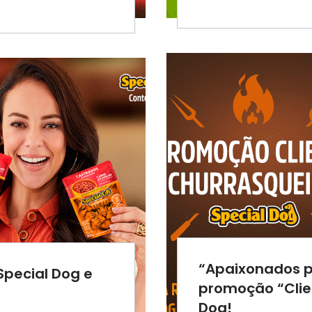
“Apaixonados p
pecial Dog e
promoção “Clie
Dog!