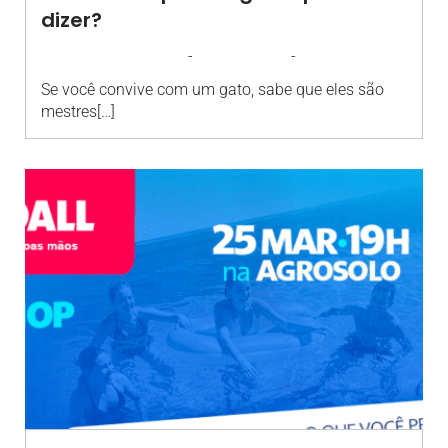
dizer?
-
-
AGROSOLO
5 MARÇO 2026
13:00
Se você convive com um gato, sabe que eles são
mestres[…]