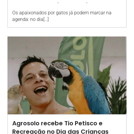
-
-
AGROSOLO
28 MAIO 2026
15:39
Os apaixonados por gatos já podem marcar na
agenda: no dia[…]
Agrosolo recebe Tio Petisco e
Recreação no Dia das Crianças