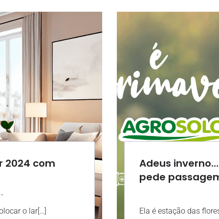
er 2024 com
Adeus inverno…
pede passage
-
17:59
AGROS
ocar o lar[…]
Ela é estação das flore