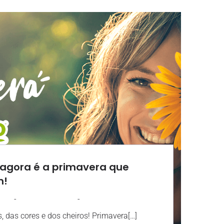
agora é a primavera que
m!
-
-
OLO
22 SETEMBRO 2020
16:54
s, das cores e dos cheiros! Primavera[…]