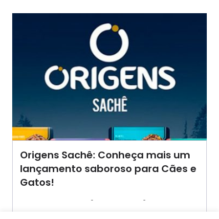
Origens Sachê: Conheça mais um
lançamento saboroso para Cães e
Gatos!
-
-
AGROSOLO
14 MARÇO 2024
10:09
Alimentos úmidos são ótimas opções para variar o