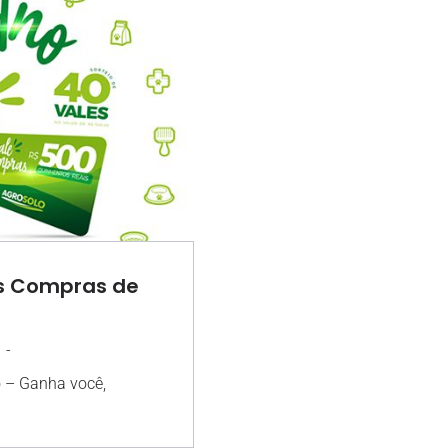
es Compras de
-
7
13:31
 – Ganha você,