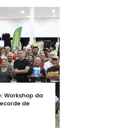
e: Workshop da
recorde de
17:54