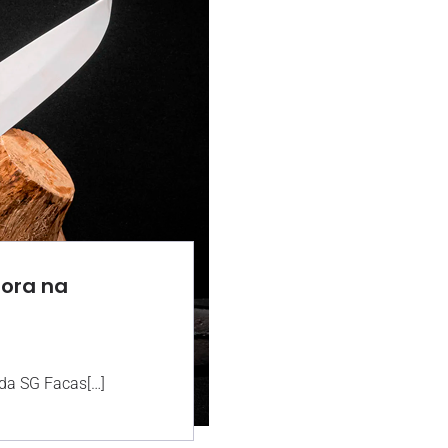
gora na
16:08
 da SG Facas[…]