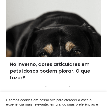
No inverno, dores articulares em
pets idosos podem piorar. O que
fazer?
-
-
AGROSOLO
21 JUNHO 2019
15:54
Assim como ocorre com os humanos, o clima frio
pode representar[…]
Usamos cookies em nosso site para oferecer a você a
experiência mais relevante, lembrando suas preferências e