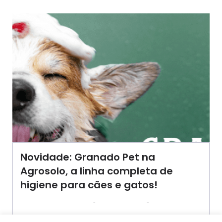
Novidade: Granado Pet na
Agrosolo, a linha completa de
higiene para cães e gatos!
-
-
AGROSOLO
11 JANEIRO 2024
12:01
A hora do banho do seu animal de estimação pode