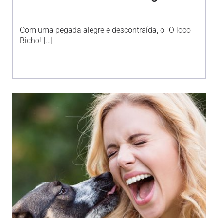
-
-
AGROSOLO
26 AGOSTO 2019
18:14
Com uma pegada alegre e descontraída, o "O loco
Bicho!"[…]