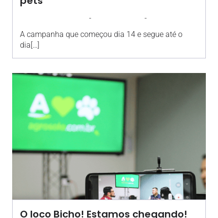
pets
-
-
AGROSOLO
20 JANEIRO 2022
12:54
A campanha que começou dia 14 e segue até o
dia[…]
O loco Bicho! Estamos chegando!