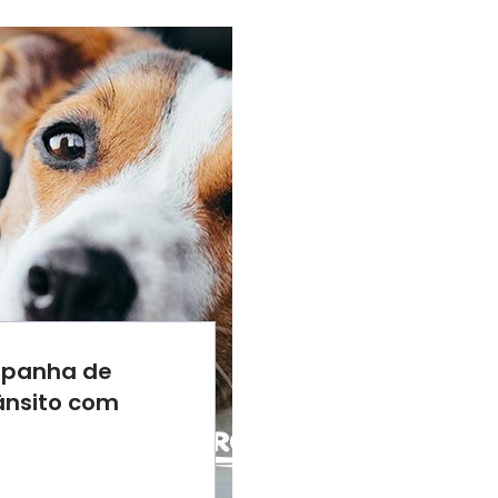
mpanha de
ânsito com
8:55