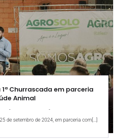
a 1ª Churrascada em parceria
úde Animal
-
-
OLO
27 SETEMBRO 2024
14:28
, 25 de setembro de 2024, em parceria com[…]