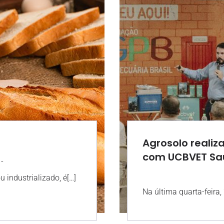
Agrosolo realiz
com UCBVET Sa
-
16:08
AGROS
 industrializado, é[…]
Na última quarta-feira