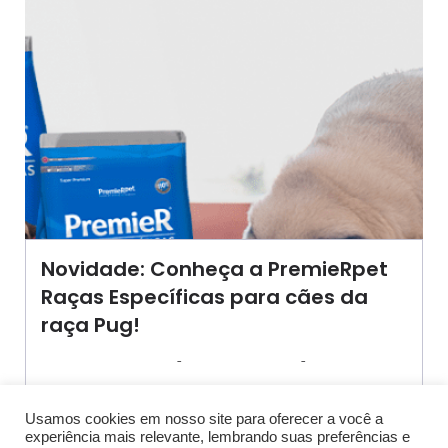
Novidade: Conheça a PremieRpet
Raças Específicas para cães da
raça Pug!
-
-
AGROSOLO
15 SETEMBRO 2023
16:09
De olhos expressivos, focinho achatado e ao
mesmo tempo super charmoso,[…]
Usamos cookies em nosso site para oferecer a você a
experiência mais relevante, lembrando suas preferências e